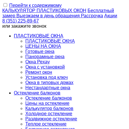
Перейти к содержимому
КАЛЬКУЛЯТОР
ПЛАСТИКОВЫХ ОКОН
Бесплатный
замер
Выезжаем
в день обращения
Рассрочка
Акции
8 (351) 225-89-67
или
закажите звонок
ПЛАСТИКОВЫЕ ОКНА
ПЛАСТИКОВЫЕ ОКНА
ЦЕНЫ НА ОКНА
Готовые окна
Панорамные окна
Окна Рехау
Окна с установкой
Ремонт окон
Установка под ключ
Окна в типовых домах
Нестандартные окна
Остекление балконов
Остекление балконов
Цены на остекление
Калькулятор балконов
Холодное остекление
Раздвижное остекление
Теплое остекление