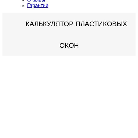
Гарантии
КАЛЬКУЛЯТОР
ПЛАСТИКОВЫХ
ОКОН
Цены на остекление
балконов
в
Челябинске
%
снижение цен
успей до 15.08
Остеклим точно
в 7-ми дневный срок
- оплачиваете после
монтажа.
Замер и смета
на дому бесплатно. Покажем образцы
профиля/стеклопакета. Дадим
кассовый чек,
для карты
терминал. Получите рассрочку
не выходя из дома.