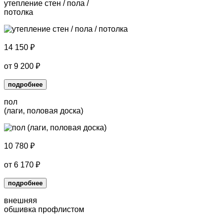
утепление стен / пола /
потолка
14 150
₽
от
9 200
₽
подробнее
пол
(лаги, половая доска)
10 780
₽
от
6 170
₽
подробнее
внешняя
обшивка профлистом