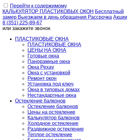
Перейти к содержимому
КАЛЬКУЛЯТОР
ПЛАСТИКОВЫХ ОКОН
Бесплатный
замер
Выезжаем
в день обращения
Рассрочка
Акции
8 (351) 225-89-67
или
закажите звонок
ПЛАСТИКОВЫЕ ОКНА
ПЛАСТИКОВЫЕ ОКНА
ЦЕНЫ НА ОКНА
Готовые окна
Панорамные окна
Окна Рехау
Окна с установкой
Ремонт окон
Установка под ключ
Окна в типовых домах
Нестандартные окна
Остекление балконов
Остекление балконов
Цены на остекление
Калькулятор балконов
Холодное остекление
Раздвижное остекление
Теплое остекление