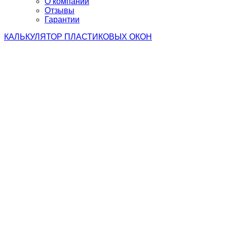
О компании
Отзывы
Гарантии
КАЛЬКУЛЯТОР
ПЛАСТИКОВЫХ ОКОН
Установка окон
в деревянных
домах
цены в 1.5 - 2 раза ниже*
*средних по Челябинску
Установка ПВХ окон в деревянный дом имеет ряд
особенностей и требует специального подхода.
Если не учесть все нюансы, велик риск того, что придется
менять остекление буквально через пару лет.
Поэтому следует доверить такую ответственную задачу
опытным специалистам компании "ТКС Заводские окна"!
цены в 1.5 - 2 раза ниже*