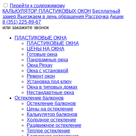
Перейти к содержимому
КАЛЬКУЛЯТОР
ПЛАСТИКОВЫХ ОКОН
Бесплатный
замер
Выезжаем
в день обращения
Рассрочка
Акции
8 (351) 225-89-67
или
закажите звонок
ПЛАСТИКОВЫЕ ОКНА
ПЛАСТИКОВЫЕ ОКНА
ЦЕНЫ НА ОКНА
Готовые окна
Панорамные окна
Окна Рехау
Окна с установкой
Ремонт окон
Установка под ключ
Окна в типовых домах
Нестандартные окна
Остекление балконов
Остекление балконов
Цены на остекление
Калькулятор балконов
Холодное остекление
Раздвижное остекление
Теплое остекление